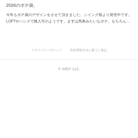
2026のポチ袋。
今年もポチ袋のデザインをさせて頂きました。シイング様より発売中です。
LOFTやハンズで購入可のようです。まずは馬券みたいなポチ。もちろん…
プライバシーポリシー
特定商取引法に基づく表記
©︎ MDY LLC.