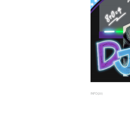
INFO
(
20
)