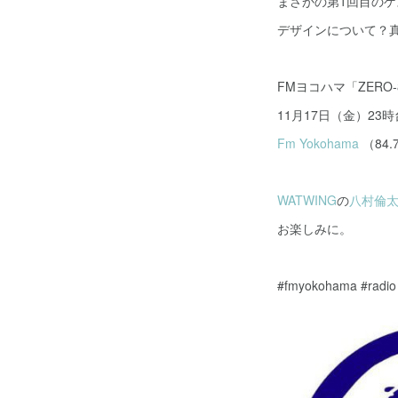
まさかの第1回目のゲ
デザインについて？
FMヨコハマ「ZERO-
11月17日（金）23時
Fm Yokohama
（84
WATWING
の
八村倫
お楽しみに。
#fmyokohama #radio