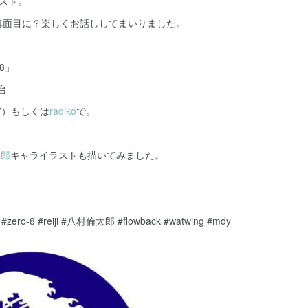
スト。
真面目に？楽しくお話ししてまいりました。
8」
台
.7）もしくは
radiko
で。
太郎
キャライラストも描いてみました。
 #zero-8 #reiji #八村倫太郎 #flowback #watwing #mdy