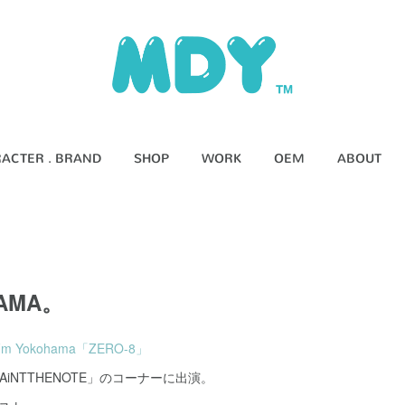
ACTER . BRAND
SHOP
WORK
OEM
ABOUT
HAMA。
Fm Yokohama「ZERO-8」
AiNTTHENOTE」のコーナーに出演。