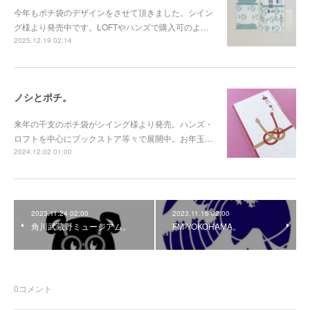
今年もポチ袋のデザインをさせて頂きました。シイン
グ様より発売中です。LOFTやハンズで購入可のよ…
2025.12.19 02:14
ノシとポチ。
来年の干支のポチ袋がシイング様より発売。ハンズ・
ロフトを中心にブックストア等々で展開中。お年玉…
2024.12.02 01:00
2023.11.24 02:00
2023.11.16 02:00
角川武蔵野ミュージアム。
FM YOKOHAMA。
0
コメント