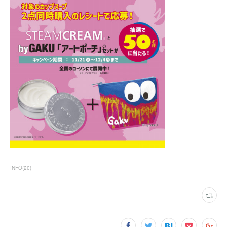
INFO
(
20
)