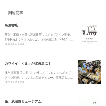
関連記事
蔦屋書店
幕張・湘南・奈良の蔦屋書店にてポップアップ開催。
3月中旬までマロンあり〼。（柏の葉は3/1〜4/20）…
2025.02.07 02:00
カワイイ「くま」が北海道に！
江別 蔦屋書店の暮らしの棟にて「マロン」のポップ
アップ開催。いよいよ北海道デビュー。新商品もご…
2024.04.01 00:00
角川武蔵野ミュージアム。