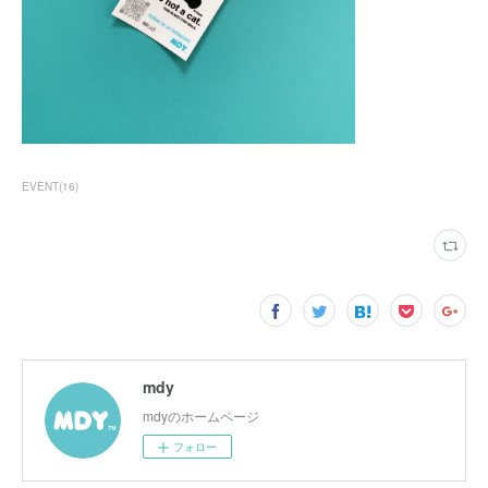
EVENT
(
16
)
mdy
mdyのホームページ
フォロー