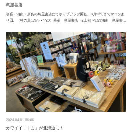
蔦屋書店
幕張・湘南・奈良の蔦屋書店にてポップアップ開催。3月中旬までマロンあ
り〼。（柏の葉は3/1〜4/20）幕張 蔦屋書店 2上旬〜3/23湘南 蔦屋書…
2024.04.01 00:00
カワイイ「くま」が北海道に！