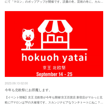
にて「マロン」のポップアップが開催です。読書の冬。芸術の冬に。カル…
2023.09.13 02:00
今年も北欧祭にお邪魔します。
【イベント情報】京王 北欧祭が今年も開催!京王百貨店 新宿店がマルっと北
欧に!?マロンは7Fの大催場です。スカンジナビアなランチトートにねこ？…