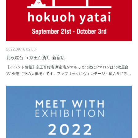
2022.09.16 02:00
北欧屋台 in 京王百貨店 新宿店
【イベント情報】京王百貨店 新宿店がマルっと北欧に!?マロンは北欧屋台
第1会場（7Fの大催場）です。ファブリックにヴィンテージ・輸入食品等…