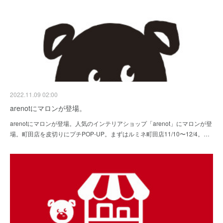
2022.11.09 02:00
arenotにマロンが登場。
arenotにマロンが登場。人気のインテリアショップ「arenot」にマロンが登
場。町田店を皮切りにプチPOP-UP。まずはルミネ町田店11/10〜12/4。…