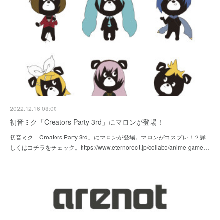
2022.12.16 08:00
初音ミク「Creators Party 3rd」にマロンが登場！
初音ミク「Creators Party 3rd」にマロンが登場。マロンがコスプレ！？詳
しくはコチラをチェック。https://www.eternorecit.jp/collabo/anime-game…