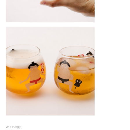
WORKing
(
5
)