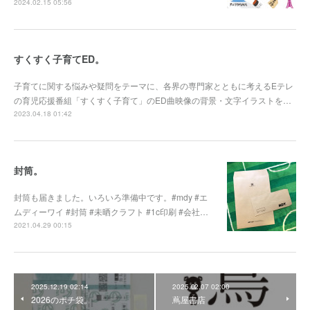
2024.02.15 05:56
すくすく子育てED。
子育てに関する悩みや疑問をテーマに、各界の専門家とともに考えるEテレ
の育児応援番組「すくすく子育て」のED曲映像の背景・文字イラストを…
2023.04.18 01:42
封筒。
封筒も届きました。いろいろ準備中です。#mdy #エ
ムディーワイ #封筒 #未晒クラフト #1c印刷 #会社…
2021.04.29 00:15
2025.12.19 02:14
2025.02.07 02:00
2026のポチ袋。
蔦屋書店