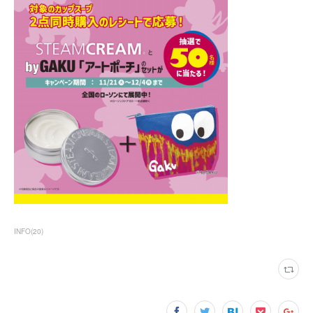
INFO
(
20
)