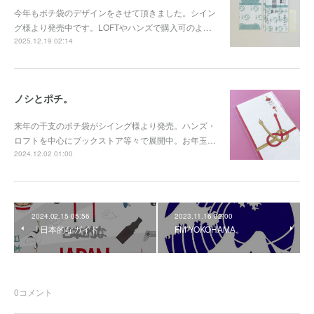
今年もポチ袋のデザインをさせて頂きました。シイン
グ様より発売中です。LOFTやハンズで購入可のよ…
2025.12.19 02:14
ノシとポチ。
来年の干支のポチ袋がシイング様より発売。ハンズ・
ロフトを中心にブックストア等々で展開中。お年玉…
2024.12.02 01:00
2024.02.15 05:56
2023.11.16 02:00
「日本的なガイド」
FM YOKOHAMA。
0
コメント