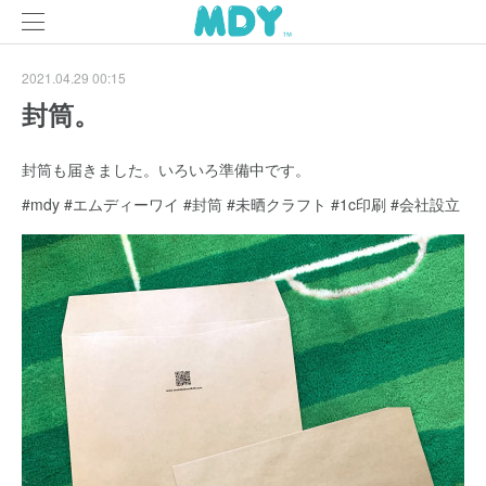
2021.04.29 00:15
封筒。
封筒も届きました。いろいろ準備中です。
#mdy #エムディーワイ #封筒 #未晒クラフト #1c印刷 #会社設立