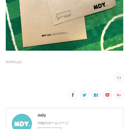
WORKing
(
5
)
mdy
mdyのホームページ